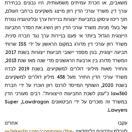
משאבים, או הכרת עמיתים משמעותית. היו נבונים בבחירת
עורך דין. משרד עורכי הדין רוזן מייצג משקיעים ברחבי העולם,
תוך ריכוז עיסוקו בתביעות ייצוגיות בניירות ערך ובליטיגציה נגזרת
של בעלי מניות. משרד עורכי הדין רוזן השיג את הסדר התביעה
הייצוגית הגדול ביותר אי פעם בניירות ערך נגד חברה סינית.
שרותי
ISS
משרד רוזן עורכי דין מדורג במקום הראשון על ידי
תביעה ייצוגית, בגין מספר יישובי תביעות ייצוגיות בשנת 2017.
המשרד מדורג בין ארבעת הראשונים מדי שנה מאז שנת 2013,
והחזיר מאות מיליוני דולרים למשקיעים. בשנת 2019 לבדה
משרד עורכי הדין החזיר מעל 438 מיליון דולרים למשקיעים.
בשנת 2020, השותף המייסד לורנס רוזן הוכרז על ידי חברת
מעורכי הדין
כ"ענק לשכת התביעות הייצוגיות". רבים
law360
Super
,
Lawdragon
במשרד זה מוכרים על ידי הביטאונים
.
Lawyers
עקבו אחרינו
/www.linkedin.com/company/the-
:
בלינקדאין
עידכונים
לקבלת