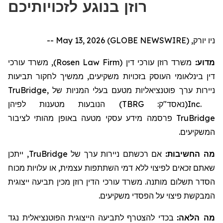
רוזן בנוגע לזכויותיכם
ניו יורק, May 13, 2026 (GLOBE NEWSWIRE) --
, משרד עורכי
)
Rosen Law Firm
משרד רוזן עורכי דין (
מדוע:
דין בינלאומי העוסק בזכויות משקיעים,
ממשיך לחקור תביעות
TruBridge,
בעלי המניות של
ניירות ערך פוטנציאליות מטעם
הנובעות מטענות לפיהן
)
TBRG
(נאסד"ק:
Inc.
פרסמה מידע עסקי מטעה באופן מהותי לציבור
TruBridge
המשקיעים.
ייתכן
,
TruBridge
ניירות ערך של
אם רכשתם
מה החשיבות:
שאתם זכאים לפיצוי ללא דמי השתתפות עצמית, או עלויות מכוח
הסדר תשלום מותנה. משרד עורכי הדין רוזן מכין תביעה ייצוגית
המבקשת פיצוי על הפסדי משקיעים.
מה הלאה:
בכדי להצטרף לתביעה הייצוגית הפוטנציאלית נגד