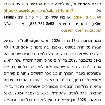
, או למידע אודות התביעה הייצוגית היכנסו
TruBridge
חברת
https://rosenlegal.com/submit-form/?
אל:
Phillip
, או צרו קשר עם עו"ד פיליפ קים (
case_id=56548
, במספר החינמי 866-767-3653, או בדוא"ל:
)
Kim
.
case@rosenlegal.com
הודעה על
TruBridge
ב-17 במרץ 2026, הגישה
:
במה מדובר
לא
TruBridge
, בה נאמר כי
12b-25
הגשה מאוחרת בטופס
ח השנתי שלה לשנת הכספים שהסתיימה
"
יכלה להגיש את הדו
ח נאמר כי חוסר היכולת שלה להגיש
"
ב-31 בדצמבר 2025. בדו
חות כספיים
"
ח נבע מ"זיהוי שגיאות מחוץ לתקופה בדו
"
את הדו
שפורסמו בעבר והצורך הנובע מכך להשלים ניתוחים קשורים
מסוימים". בנוסף,
ב
דו"ח
נ
קבע כי "הנהלת החברה זיהתה
חות הכספיים המאוחדים שפורסמו בעבר על ידי
"
שגיאות בדו
החברה, כולל לשנים שהסתיימו ב-31 בדצמבר 2024 וב-31
חות הכספיים
"
בדצמבר 2023, וכן שגיאות מחוץ לתקופה בדו