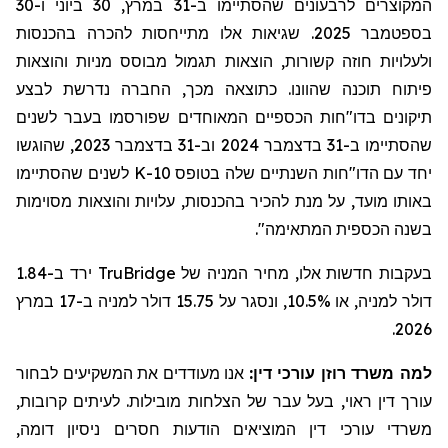
המקוצרים לרבעונים שהסתיימו ב-31 במרץ, 30 ביוני ו-30
בספטמבר 2025. שגיאות אלו מתייחסות להכרה בהכנסות
ולעלויות חוזה קשורות, הוצאות תגמול מבוסס מניות והוצאות
פיתוח תוכנה
שהוונו
. כתוצאה מכך, החברה נדרשת לבצע
חות הכספיים המאוחדים שפורסמו בעבר לשנים
"
תיקונים בדו
שהסתיימו ב-31 בדצמבר 2024 וב-31 בדצמבר 2023, שהוגשו
לשנים שהסתיימו
K
חות השנתיים שלה בטופס 10-
"
יחד עם הדו
באותו מועד, על מנת להכיר בהכנסות, עלויות והוצאות מסוימות
".
בשנה הכספית המתאימה
ירד ב-1.84
TruBridge
בעקבות חדשות אלו, מחיר המניה של
דולר למניה, או 10.5%, ונסגר על 15.75 דולר למניה ב-17 במרץ
2026.
למה משרד רוזן עורכי דין:
אנו מעודדים את המשקיעים לבחור
עורך דין ראוי, בעל עבר של הצלחות מובילות. לעיתים קרובות,
משרדי עורכי דין המוציאים הודעות חסרים ניסיון דומה,